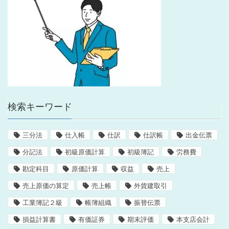
検索キーワード
三分法
仕入帳
仕訳
仕訳帳
出金伝票
分記法
初級原価計算
初級簿記
労務費
勘定科目
原価計算
収益
売上
売上原価の算定
売上帳
外貨建取引
工業簿記２級
帳簿組織
振替伝票
損益計算書
有価証券
期末評価
本支店会計