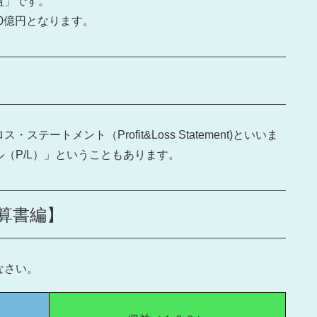
益」です。
20億円となります。
トメント（Profit&Loss Statement)といいま
（P/L）」ということもあります。
算書編】
なさい。