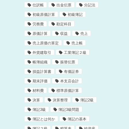
仕訳帳
出金伝票
分記法
初級原価計算
初級簿記
労務費
勘定科目
原価計算
収益
売上
売上原価の算定
売上帳
外貨建取引
工業簿記２級
帳簿組織
振替伝票
損益計算書
有価証券
期末評価
本支店会計
材料費
標準原価計算
決算
決算整理
簿記2級
簿記3級
簿記3級問題
簿記とは何か
簿記の基本
簿記２級
精算表
純資産