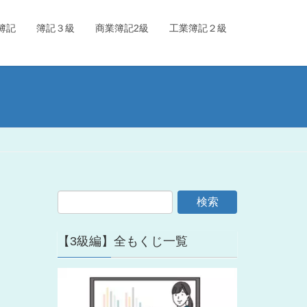
簿記
簿記３級
商業簿記2級
工業簿記２級
【3級編】全もくじ一覧