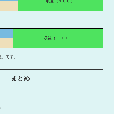
収益（１００）
収益（１００）
益」です。
る まとめ
る