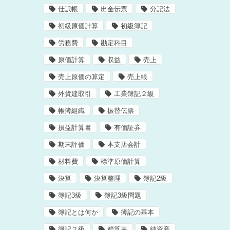
仕訳帳
出金伝票
分記法
初級原価計算
初級簿記
労務費
勘定科目
原価計算
収益
売上
売上原価の算定
売上帳
外貨建取引
工業簿記２級
帳簿組織
振替伝票
損益計算書
有価証券
期末評価
本支店会計
材料費
標準原価計算
決算
決算整理
簿記2級
簿記3級
簿記3級問題
簿記とは何か
簿記の基本
簿記２級
精算表
純資産