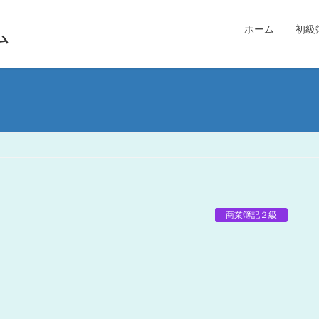
ム
ホーム
初級
商業簿記２級