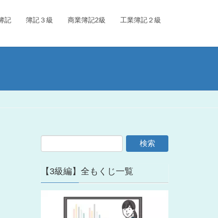
簿記
簿記３級
商業簿記2級
工業簿記２級
【3級編】全もくじ一覧