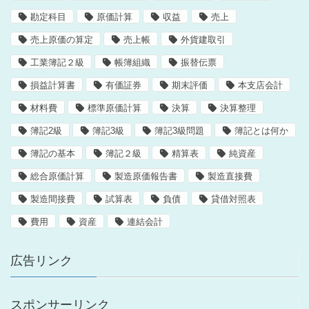
勘定科目
原価計算
収益
売上
売上原価の算定
売上帳
外貨建取引
工業簿記２級
帳簿組織
振替伝票
損益計算書
有価証券
期末評価
本支店会計
材料費
標準原価計算
決算
決算整理
簿記2級
簿記3級
簿記3級問題
簿記とは何か
簿記の基本
簿記２級
精算表
純資産
総合原価計算
製造原価報告書
製造直接費
製造間接費
試算表
負債
貸借対照表
費用
資産
連結会計
広告リンク
スポンサーリンク