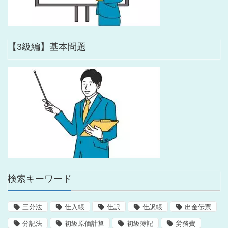
【3級編】基本問題
検索キーワード
三分法
仕入帳
仕訳
仕訳帳
出金伝票
分記法
初級原価計算
初級簿記
労務費