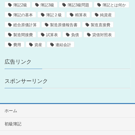
簿記2級
簿記3級
簿記3級問題
簿記とは何か
簿記の基本
簿記２級
精算表
純資産
総合原価計算
製造原価報告書
製造直接費
製造間接費
試算表
負債
貸借対照表
費用
資産
連結会計
広告リンク
スポンサーリンク
ホーム
初級簿記